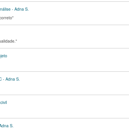
nálise - Adna S.
correto"
ualidade."
jeto
C - Adna S.
ivil
 Adna S.