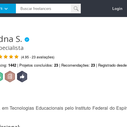
Login
rs
dna S.
pecialista
(4.95 - 23 avaliações)
king:
1442
| Projetos concluídos:
23
| Recomendações:
23
| Registrado desd
em Tecnologias Educacionais pelo Instituto Federal do Espíri