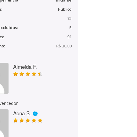
periência:
Iniciante
e:
Público
75
xcluídas:
5
s:
91
mo:
R$ 30,00
Almeida F.
 vencedor
Adna S.