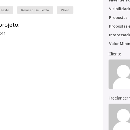
Nível de ex
Visibilidad
 Texto
Revisão De Texto
Word
Propostas:
projeto:
Propostas e
:41
Interessado
Valor Míni
Cliente
Freelancer