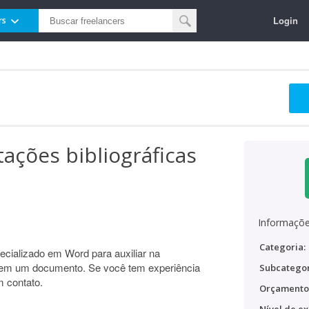
Login
rs
tações bibliográficas
Informaçõe
Categoria:
ecializado em Word para auxiliar na
s em um documento. Se você tem experiência
Subcategor
m contato.
Orçamento