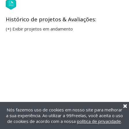
Histórico de projetos & Avaliações:
(+) Exibir projetos em andamento
Nós fazemos uso de cookies em nosso site para melhorar
a sua experiência. Ao utilizar a 99Freelas, você aceita o uso
@2014-2026 99Freelas. Todos os direitos reservados.
de cookies de acordo com a nossa
política de privacidade
.
Termos de uso
|
Política de privacidade