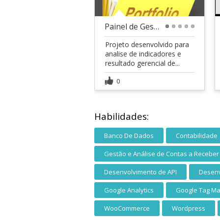
Painel de Gestão de Resultado
1
2
3
4
5
Projeto desenvolvido para
analise de indicadores e
resultado gerencial de...
0
Habilidades:
Banco De Dados
Contabilidade
Gestão e Análise de Contas a Receber
Desenvolvimento de API
Desenv
Google Analytics
Google Tag M
WooCommerce
Wordpress