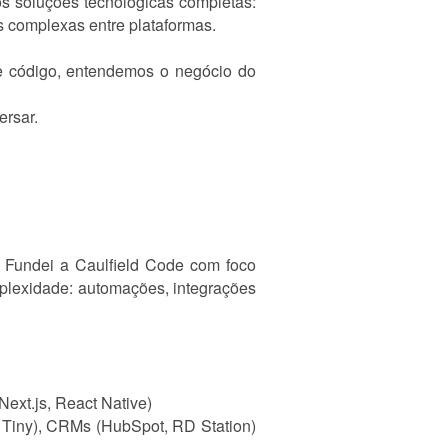
s soluções tecnológicas completas:
s complexas entre plataformas.
e código, entendemos o negócio do
ersar.
. Fundei a Caulfield Code com foco
mplexidade: automações, integrações
ext.js, React Native)
 Tiny), CRMs (HubSpot, RD Station)