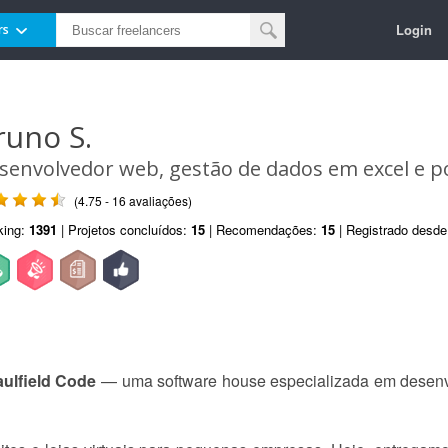
Login
rs
runo S.
senvolvedor web, gestão de dados em excel e p
(4.75 - 16 avaliações)
king:
1391
| Projetos concluídos:
15
| Recomendações:
15
| Registrado desd
ulfield Code
— uma software house especializada em desenv