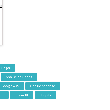
a Pagar
Análise de Dados
Google ADS
Google Adsense
op
Power BI
Shopify