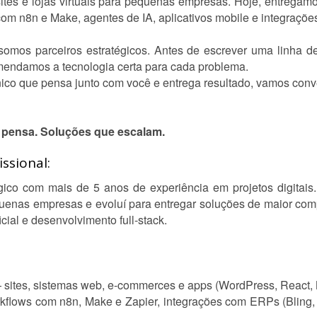
es e lojas virtuais para pequenas empresas. Hoje, entregamo
m n8n e Make, agentes de IA, aplicativos mobile e integraçõe
mos parceiros estratégicos. Antes de escrever uma linha d
mendamos a tecnologia certa para cada problema.
nico que pensa junto com você e entrega resultado, vamos conv
 pensa. Soluções que escalam.
ssional:
gico com mais de 5 anos de experiência em projetos digitais
equenas empresas e evoluí para entregar soluções de maior co
ficial e desenvolvimento full-stack.
sites, sistemas web, e-commerces e apps (WordPress, React, N
flows com n8n, Make e Zapier, integrações com ERPs (Bling,