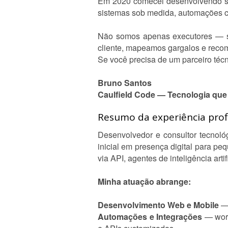
Em 2020 comecei desenvolvendo sit
sistemas sob medida, automações co
Não somos apenas executores — so
cliente, mapeamos gargalos e reco
Se você precisa de um parceiro téc
Bruno Santos
Caulfield Code — Tecnologia que
Resumo da experiência profi
Desenvolvedor e consultor tecnoló
inicial em presença digital para p
via API, agentes de inteligência arti
Minha atuação abrange:
Desenvolvimento Web e Mobile
— 
Automações e Integrações
— work