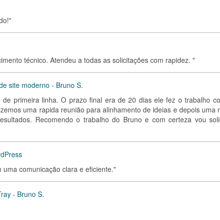
do!"
imento técnico. Atendeu a todas as solicitações com rapidez. "
de site moderno - Bruno S.
e primeira linha. O prazo final era de 20 dias ele fez o trabalho c
izemos uma rapida reunião para alinhamento de ideias e depois uma 
esultados. Recomendo o trabalho do Bruno e com certeza vou solic
rdPress
m uma comunicação clara e eficiente."
ray - Bruno S.