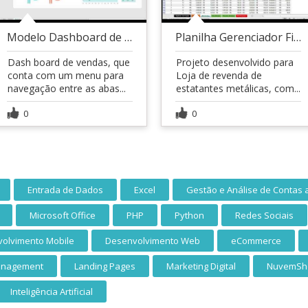
Modelo Dashboard de Vendas em Excel
Planilha Gerenciador Financeiro, Estoque e Vendas
Dash board de vendas, que
Projeto desenvolvido para
conta com um menu para
Loja de revenda de
navegação entre as abas...
estatantes metálicas, com...
0
0
Entrada de Dados
Excel
Gestão e Análise de Contas 
Microsoft Office
PHP
Python
Redes Sociais
olvimento Mobile
Desenvolvimento Web
eCommerce
anagement
Landing Pages
Marketing Digital
NuvemSh
Inteligência Artificial