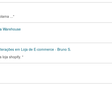
blama ..."
ema Warehouse
lterações em Loja de E-commerce - Bruno S.
loja shopify. "