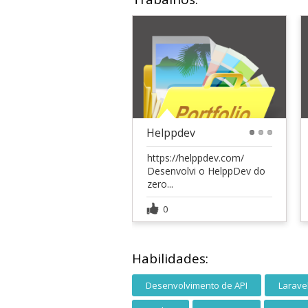
Helppdev
1
2
3
https://helppdev.com/
Desenvolvi o HelppDev do
zero...
0
Habilidades:
Desenvolvimento de API
Larave