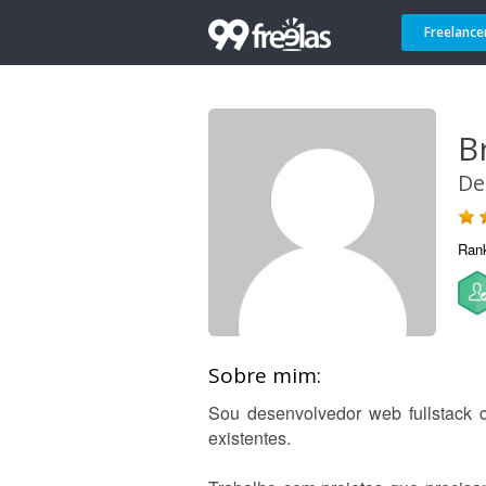
Freelance
B
De
Ran
Sobre mim:
Sou desenvolvedor web fullstack 
existentes.