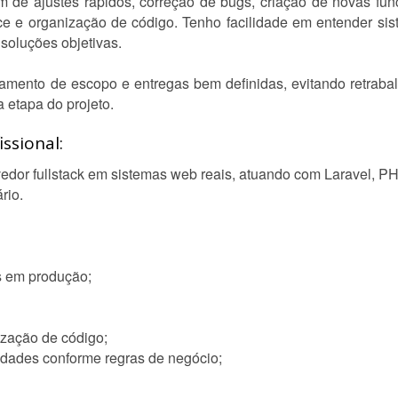
m de ajustes rápidos, correção de bugs, criação de novas fun
ce e organização de código. Tenho facilidade em entender sis
soluções objetivas.
amento de escopo e entregas bem definidas, evitando retrabal
 etapa do projeto.
ssional:
edor fullstack em sistemas web reais, atuando com Laravel, P
rio.
s em produção;
zação de código;
idades conforme regras de negócio;