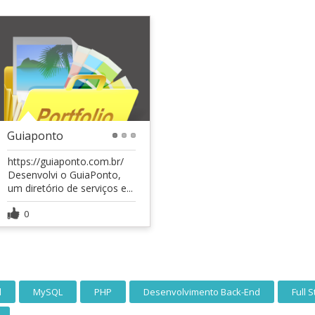
Guiaponto
1
2
3
https://guiaponto.com.br/
Desenvolvi o GuiaPonto,
um diretório de serviços e...
0
l
MySQL
PHP
Desenvolvimento Back-End
Full 