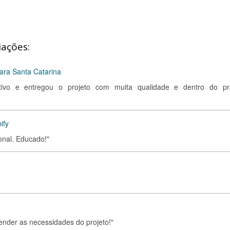
iações:
ra Santa Catarina
ativo e entregou o projeto com muita qualidade e dentro do pr
ify
onal. Educado!"
tender as necessidades do projeto!"