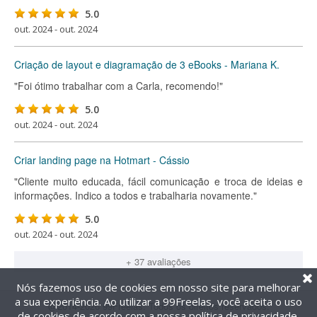
5.0
out. 2024 - out. 2024
Criação de layout e diagramação de 3 eBooks - Mariana K.
"Foi ótimo trabalhar com a Carla, recomendo!"
5.0
out. 2024 - out. 2024
Criar landing page na Hotmart - Cássio
"Cliente muito educada, fácil comunicação e troca de ideias e
informações. Indico a todos e trabalharia novamente."
5.0
out. 2024 - out. 2024
+ 37 avaliações
Nós fazemos uso de cookies em nosso site para melhorar
a sua experiência. Ao utilizar a 99Freelas, você aceita o uso
@2014-2026 99Freelas. Todos os direitos reservados.
de cookies de acordo com a nossa
política de privacidade
.