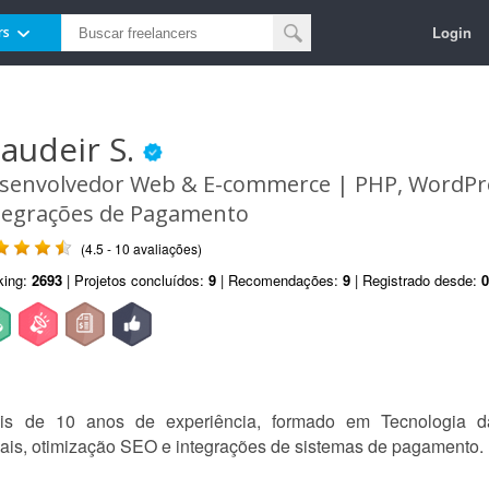
Login
rs
laudeir S.
senvolvedor Web & E-commerce | PHP, WordPre
tegrações de Pagamento
(4.5 - 10 avaliações)
king:
2693
| Projetos concluídos:
9
| Recomendações:
9
| Registrado desde:
0
s de 10 anos de experiência, formado em Tecnologia d
tuais, otimização SEO e integrações de sistemas de pagamento.