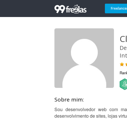
Freelance
C
De
In
Ran
Sobre mim:
Sou desenvolvedor web com mai
desenvolvimento de sites, lojas vir