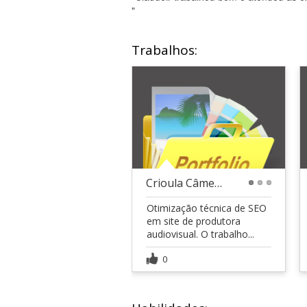
"
Trabalhos:
Crioula Câmera | Produtora Audiovisual
1
2
3
Otimização técnica de SEO
em site de produtora
audiovisual. O trabalho...
0