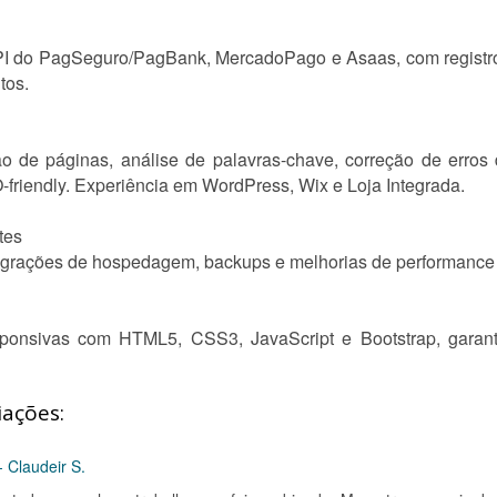
PI do PagSeguro/PagBank, MercadoPago e Asaas, com registr
tos.
o de páginas, análise de palavras-chave, correção de erro
friendly. Experiência em WordPress, Wix e Loja Integrada.
tes
migrações de hospedagem, backups e melhorias de performance
sponsivas com HTML5, CSS3, JavaScript e Bootstrap, garan
iações:
- Claudeir S.