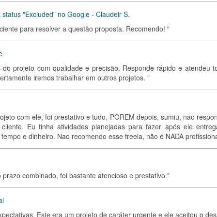
 status "Excluded" no Google - Claudeir S.
iciente para resolver a questão proposta. Recomendo! "
e
s do projeto com qualidade e precisão. Responde rápido e atendeu t
 Certamente iremos trabalhar em outros projetos. "
rojeto com ele, foi prestativo e tudo, POREM depois, sumiu, nao respo
liente. Eu tinha atividades planejadas para fazer após ele entreg
 tempo e dinheiro. Nao recomendo esse freela, não é NADA profissiona
o prazo combinado, foi bastante atencioso e prestativo."
al
pectativas. Este era um projeto de caráter urgente e ele aceitou o des