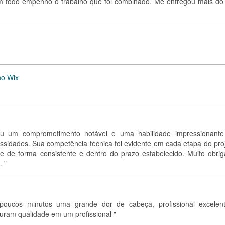
om todo empenho o trabalho que foi combinado. Me entregou mais do
no Wix
rou um comprometimento notável e uma habilidade impressionant
sidades. Sua competência técnica foi evidente em cada etapa do proj
de de forma consistente e dentro do prazo estabelecido. Muito obrig
. "
m poucos minutos uma grande dor de cabeça, profissional excelen
uram qualidade em um profissional "