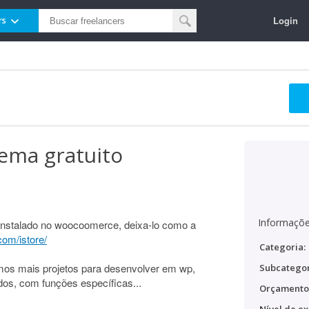
Login
rs
ema gratuito
Informaçõe
á instalado no woocoomerce, deixa-lo como a
om/istore/
Categoria:
mos mais projetos para desenvolver em wp,
Subcategor
dos, com funções específicas...
Orçamento