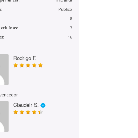
periência:
Iniciante
e:
Público
8
xcluídas:
7
s:
16
Rodrigo F.
 vencedor
Claudeir S.