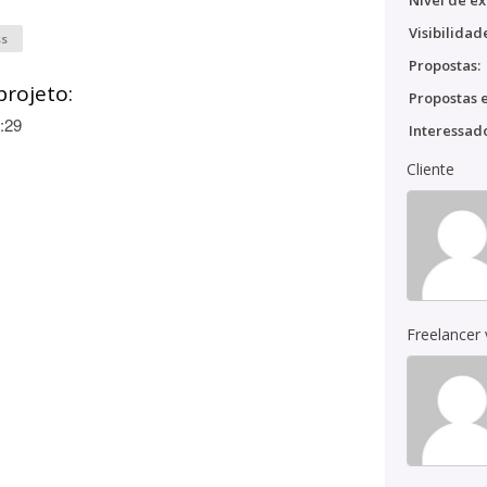
Nível de ex
Visibilidad
ss
Propostas:
projeto:
Propostas e
:29
Interessado
Cliente
Freelancer