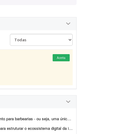
Aceita
rma que atende várias barbearias diferentes, cada uma com seus...
a. Atualmente recebo leads do site, Instagram e WhatsApp e preciso centraliz...