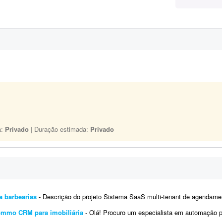
a:
Privado
| Duração estimada:
Privado
a barbearias
- Descrição do projeto Sistema SaaS multi-tenant de agendamento para barbearias - ou seja, uma única platafo
ommo CRM para imobiliária
- Olá! Procuro um especialista em automação para estruturar o ecossistema digital da imobiliári