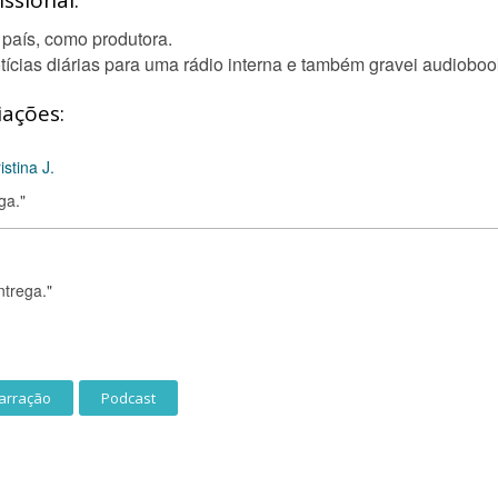
ssional:
país, como produtora.
tícias diárias para uma rádio interna e também gravei audioboo
iações:
stina J.
ga."
ntrega."
arração
Podcast