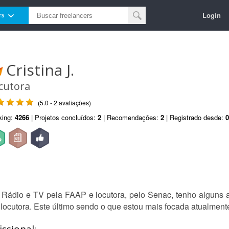
Login
rs
Cristina J.
cutora
(5.0 - 2 avaliações)
king:
4266
| Projetos concluídos:
2
| Recomendações:
2
| Registrado desde:
0
ádio e TV pela FAAP e locutora, pelo Senac, tenho alguns 
 locutora. Este último sendo o que estou mais focada atualment