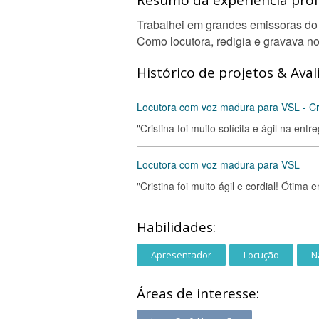
Resumo da experiência profi
Trabalhei em grandes emissoras do 
Como locutora, redigia e gravava no
Histórico de projetos & Aval
Locutora com voz madura para VSL - Cri
"Cristina foi muito solícita e ágil na entre
Locutora com voz madura para VSL
"Cristina foi muito ágil e cordial! Ótima e
Habilidades:
Apresentador
Locução
N
Áreas de interesse: