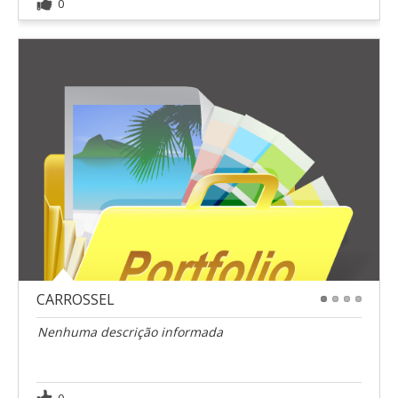
0
CARROSSEL
1
2
3
4
Nenhuma descrição informada
0