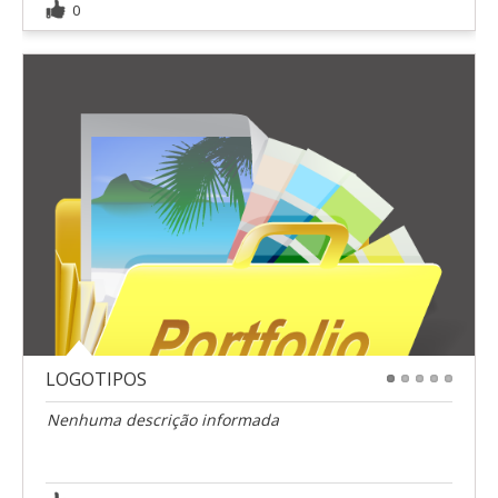
0
LOGOTIPOS
1
2
3
4
5
Nenhuma descrição informada