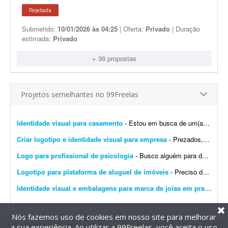
Rejeitada
Submetido:
10/01/2026 às 04:25
| Oferta:
Privado
| Duração
estimada:
Privado
+ 36 propostas
Projetos semelhantes no 99Freelas
Identidade visual para casamento
- Estou em busca de um(a) designer para desenvolver a identidade visual para o meu casamento. O estilo será inspirado no universo medieval/encantado; temos como referência O Senhor dos A...
Criar logotipo e identidade visual para empresa
- Prezados, tenho uma pessoa em mente para o trabalho e a direcionarei a este projeto. Trata-se da criação de logotipo e identidade visual para a empresa do agronegócio Agromation.
Logo para profissional de psicologia
- Busco alguém para desenvolver uma identidade visual para meu instagram como profissional de psicologia.
Logotipo para plataforma de aluguel de imóveis
- Preciso de um designer para produzir os arquivos finais de um logotipo já 100% definido. Não é um trabalho de criação ou conceito - o logotipo, as cores, a tipogr...
Identidade visual e embalagens para marca de joias em prata
- Bus
Nós fazemos uso de cookies em nosso site para melhorar
a sua experiência. Ao utilizar a 99Freelas, você aceita o uso