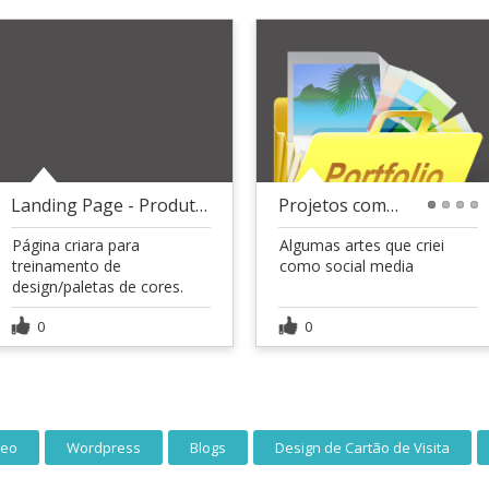
Landing Page - Produtividade
Projetos como Social Media
1
2
3
4
Página criara para
Algumas artes que criei
treinamento de
como social media
design/paletas de cores.
0
0
deo
Wordpress
Blogs
Design de Cartão de Visita