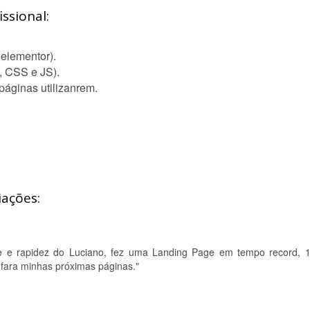
ssional:
elementor).
, CSS e JS).
áginas utilizanrem.
iações:
e e rapidez do Luciano, fez uma Landing Page em tempo record, 1
e fara minhas próximas páginas."