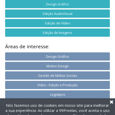
Design Gráfico
Edição AudioVisual
Edição de Vídeo
Edição de Imagens
Áreas de interesse:
Design Gráfico
Motion Design
Gestão de Mídias Sociais
Vídeo - Edição e Produção
Logotipos
Nós fazemos uso de cookies em nosso site para melhorar
a sua experiência. Ao utilizar a 99Freelas, você aceita o uso
@2014-2026 99Freelas. Todos os direitos reservados.