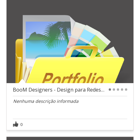
BooM Designers - Design para Redes Sociais
1
2
3
4
5
Nenhuma descrição informada
0