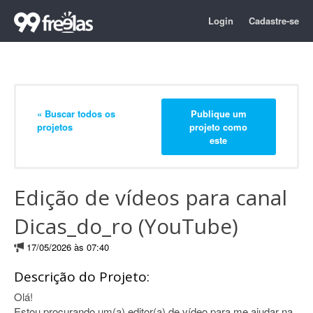
Login
Cadastre-se
« Buscar todos os
Publique um
projetos
projeto como
este
Edição de vídeos para canal
Dicas_do_ro (YouTube)
17/05/2026 às 07:40
Descrição do Projeto:
Olá!
Estou procurando um(a) editor(a) de vídeo para me ajudar na