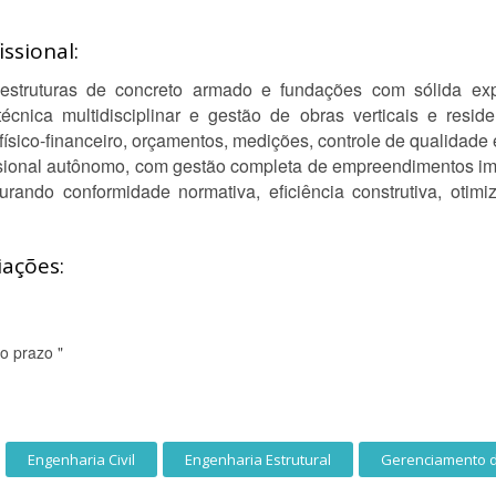
ssional:
 estruturas de concreto armado e fundações com sólida expe
 técnica multidisciplinar e gestão de obras verticais e res
físico-financeiro, orçamentos, medições, controle de qualidad
sional autônomo, com gestão completa de empreendimentos imob
ando conformidade normativa, eficiência construtiva, otim
iações:
no prazo "
Engenharia Civil
Engenharia Estrutural
Gerenciamento d