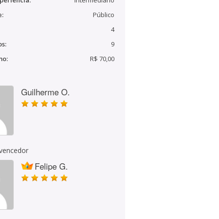
periência:
Intermediário
e:
Público
4
s:
9
mo:
R$ 70,00
Guilherme O.
 vencedor
Felipe G.