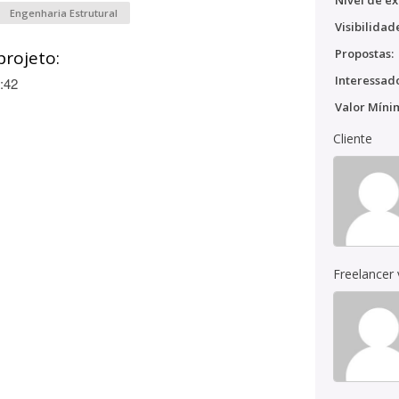
Nível de ex
Engenharia Estrutural
Visibilidad
Propostas:
projeto:
Interessado
:42
Valor Míni
Cliente
Freelancer