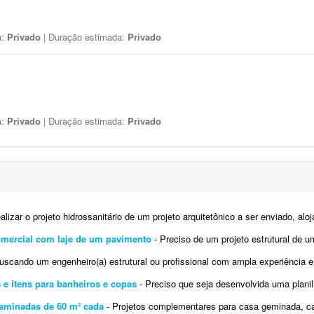
a:
Privado
| Duração estimada:
Privado
a:
Privado
| Duração estimada:
Privado
lizar o projeto hidrossanitário de um projeto arquitetônico a ser enviado, alojamento e tod
comercial com laje de um pavimento
- Preciso de um projeto estrutural de um comércio 100,00m² um pavimento, enviarei o p
 um engenheiro(a) estrutural ou profissional com ampla experiência em projetos estruturais para gravar um cu
 e itens para banheiros e copas
- Preciso que seja desenvolvida uma planilha com todos os itens do detalhamento dos banheiros e co
eminadas de 60 m² cada
- Projetos complementares para casa geminada, cada unidade com 60 m² (total de 120 m² de área co