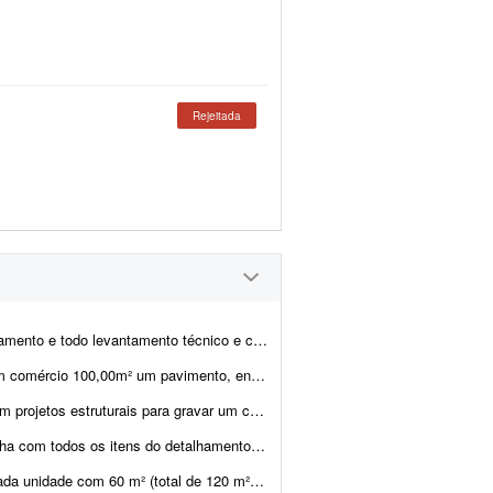
Rejeitada
o levantamento técnico e cortes, pequeno porte.
rojeto arquitetônico. Preciso detalhamentos fundação (sapatas isoladas), Vigas bal...
rso profissional sobre concepção e desenvolvimento de...
pas para, com isso, elaborar o orçamento. Não consigo enviar por aqui o arquivo AutoCAD...
nstruída). - Projeto estrutural - Projeto hidráulico - Projeto el&eacut...