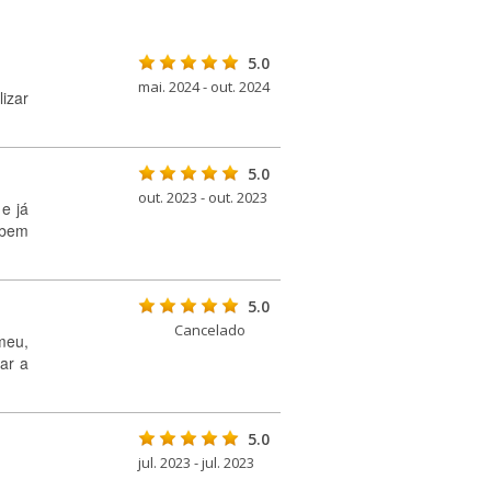
5.0
mai. 2024 - out. 2024
izar
5.0
out. 2023 - out. 2023
 e já
 bem
5.0
Cancelado
 meu,
ar a
5.0
jul. 2023 - jul. 2023