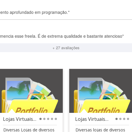
cimento aprofundado em programação."
mencia esse freela. É de extrema qualidade e bastante atencioso"
+ 27 avaliações
Lojas Virtuais 02
Lojas Virtuais 03
1
2
3
4
5
1
2
3
4
Diversas Lojas de diversos
Diversas lojas de diversos