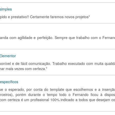
simples
do e prestativo!! Certamente faremos novos projetos"
demanda com agilidade e perfeição. Sempre que trabalho com o Fernan
Elementor
sponível e de fácil comunicação. Trabalho executado com muita qualid
har mais vezes com certeza."
específicos
e o esperado, por conta do template que escolhemos e a inserçã
erceiros), porém durante o tempo todo o Fernando ficou à dispos
 com certeza é um profissional 100% indicado a todos que desejam co