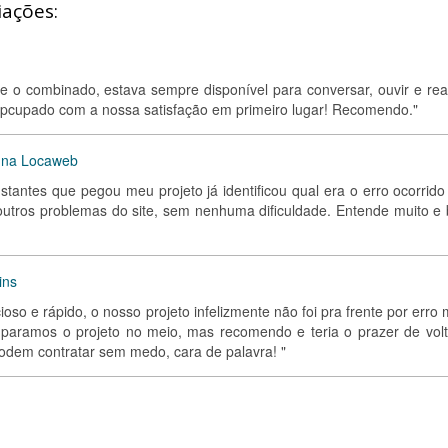
iações:
 o combinado, estava sempre disponível para conversar, ouvir e real
opcupado com a nossa satisfação em primeiro lugar! Recomendo."
o na Locaweb
nstantes que pegou meu projeto já identificou qual era o erro ocorrido
 outros problemas do site, sem nenhuma dificuldade. Entende muito e
ins
oso e rápido, o nosso projeto infelizmente não foi pra frente por erro
paramos o projeto no meio, mas recomendo e teria o prazer de volt
podem contratar sem medo, cara de palavra! "