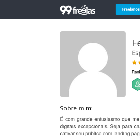
Freelance
F
Es
Ran
Sobre mim:
É com grande entusiasmo que me a
digitais excepcionais. Seja para c
cativar seu público com landing pag