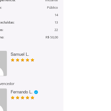
periência:
Iniciante
e:
Público
14
xcluídas:
13
s:
22
mo:
R$ 50,00
Samuel L.
 vencedor
Fernando L.