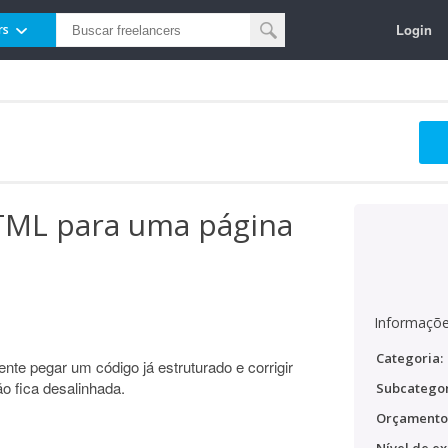
Login
rs
TML para uma página
Informaçõe
Categoria:
nte pegar um código já estruturado e corrigir
o fica desalinhada.
Subcategor
Orçamento