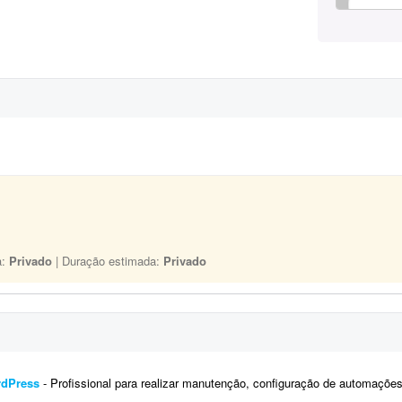
a:
Privado
| Duração estimada:
Privado
rdPress
- Profissional para realizar manutenção, configuração de automações, melhoria visual e a