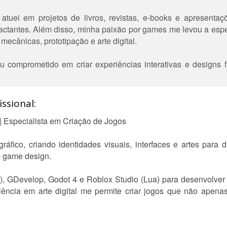
á atuei em projetos de livros, revistas, e-books e apresent
pactantes. Além disso, minha paixão por games me levou a esp
ecânicas, prototipação e arte digital.
 comprometido em criar experiências interativas e designs f
ssional:
| Especialista em Criação de Jogos
áfico, criando identidades visuais, interfaces e artes para d
 game design.
#), GDevelop, Godot 4 e Roblox Studio (Lua) para desenvolve
iência em arte digital me permite criar jogos que não ape