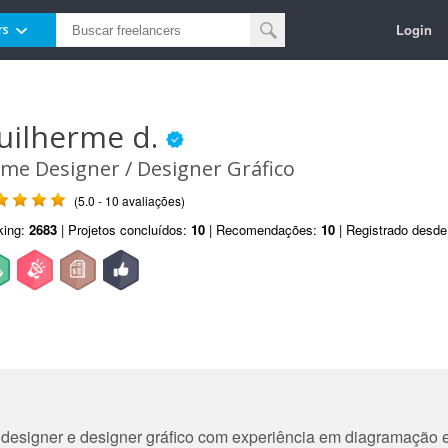
Login
rs
uilherme d.
me Designer / Designer Gráfico
(5.0 - 10 avaliações)
king:
2683
| Projetos concluídos:
10
| Recomendações:
10
| Registrado desd
esigner e designer gráfico com experiência em diagramação e 