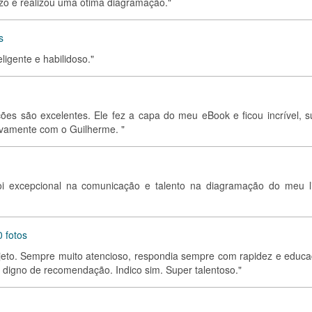
azo e realizou uma ótima diagramação."
s
eligente e habilidoso."
ações são excelentes. Ele fez a capa do meu eBook e ficou incrível, s
vamente com o Guilherme. "
i excepcional na comunicação e talento na diagramação do meu li
 fotos
ojeto. Sempre muito atencioso, respondia sempre com rapidez e educa
 digno de recomendação. Indico sim. Super talentoso."