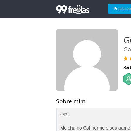
Freelance
G
Ga
Ran
Sobre mim:
Olá!
Me chamo Guilherme e sou game d