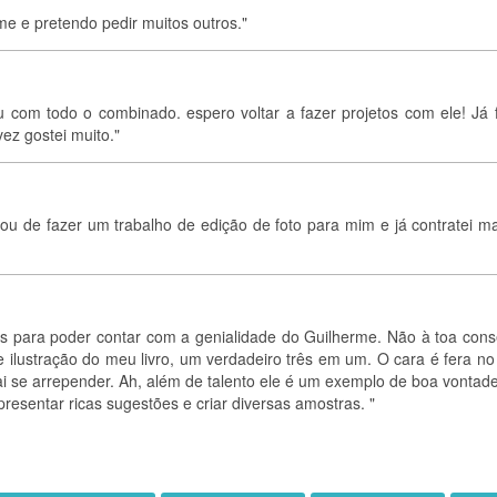
me e pretendo pedir muitos outros."
u com todo o combinado. espero voltar a fazer projetos com ele! Já f
ez gostei muito."
 de fazer um trabalho de edição de foto para mim e já contratei ma
etos para poder contar com a genialidade do Guilherme. Não à toa cons
e ilustração do meu livro, um verdadeiro três em um. O cara é fera no
vai se arrepender. Ah, além de talento ele é um exemplo de boa vontad
resentar ricas sugestões e criar diversas amostras. "