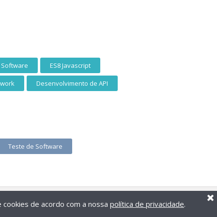
 Software
ES8 Javascript
ework
Desenvolvimento de API
Teste de Software
de cookies de acordo com a nossa
política de privacidade
.