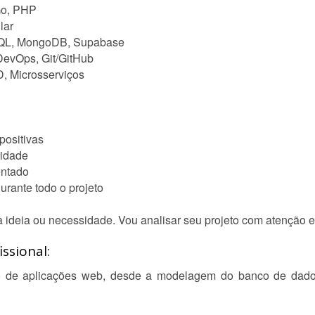
Go, PHP
lar
SQL, MongoDB, Supabase
 DevOps, Git/GitHub
D, Microsserviços
positivas
lidade
entado
urante todo o projeto
eia ou necessidade. Vou analisar seu projeto com atenção e 
ssional:
 de aplicações web, desde a modelagem do banco de dados 