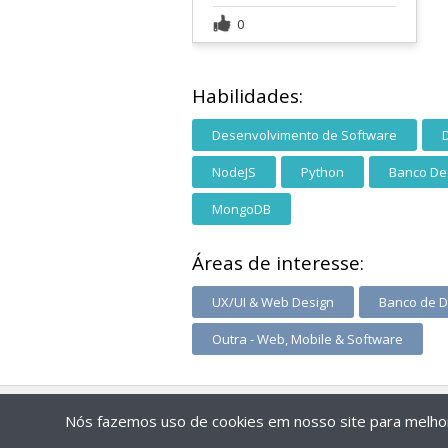
0
Habilidades:
Desenvolvimento de Software
NodeJS
Python
Banco De
MongoDB
Áreas de interesse:
UX/UI & Web Design
Banco de 
Outra - Web, Mobile & Software
Nós fazemos uso de cookies em nosso site para melhora