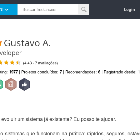
Login
rs
Gustavo A.
veloper
(4.43 - 7 avaliações)
king:
1977
| Projetos concluídos:
7
| Recomendações:
6
| Registrado desde:
1
u evoluir um sistema já existente? Eu posso te ajudar.
o sistemas que funcionam na prática: rápidos, seguros, estáv