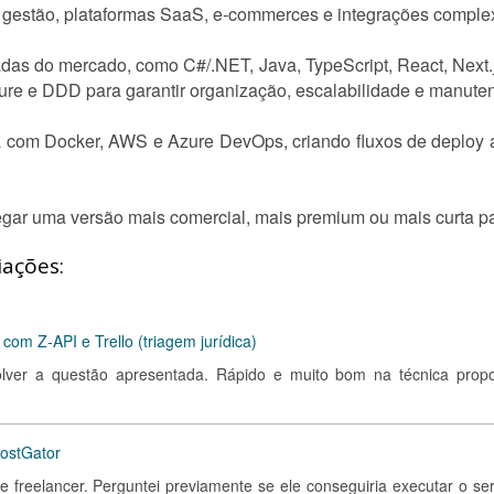
gestão, plataformas SaaS, e-commerces e integrações complexa
das do mercado, como C#/.NET, Java, TypeScript, React, Next
ure e DDD para garantir organização, escalabilidade e manuten
 com Docker, AWS e Azure DevOps, criando fluxos de deploy au
gar uma versão mais comercial, mais premium ou mais curta par
iações:
m Z-API e Trello (triagem jurídica)
solver a questão apresentada. Rápido e muito bom na técnica propo
HostGator
e freelancer. Perguntei previamente se ele conseguiria executar o ser