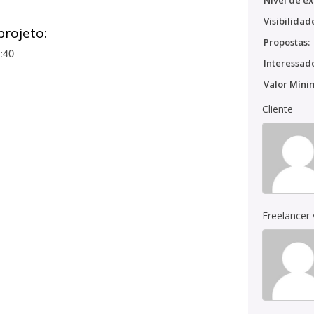
Nível de ex
Visibilidad
projeto:
Propostas:
:40
Interessado
Valor Míni
Cliente
Freelancer