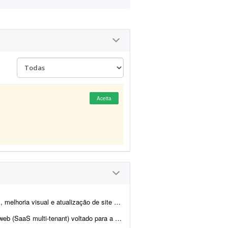
Aceita
tualização de site de notícias em WordPress. At...
igital da CIPTEA (Carteira de Identificação da Pessoa com Tra...