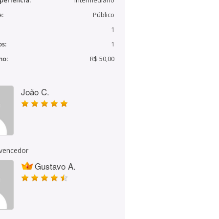
periência:
Intermediário
e:
Público
1
s:
1
mo:
R$ 50,00
João C.
 vencedor
Gustavo A.