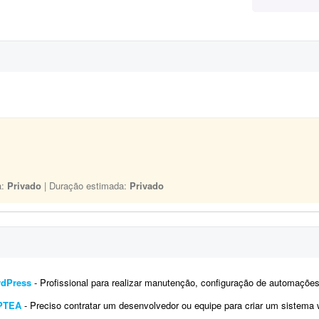
a:
Privado
| Duração estimada:
Privado
rdPress
- Profissional para realizar manutenção, configuração de automações, melhoria visual e a
IPTEA
- Preciso contratar um desenvolvedor ou equipe para criar um sistema web (SaaS multi-tenant) voltado para a emissão d