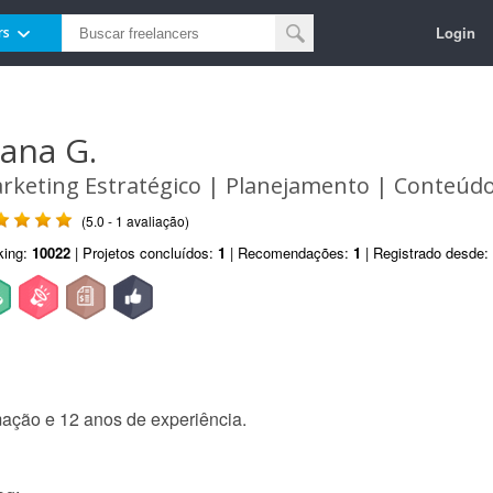
Login
rs
oana G.
rketing Estratégico | Planejamento | Conteúd
(5.0 - 1 avaliação)
king:
10022
| Projetos concluídos:
1
| Recomendações:
1
| Registrado desde:
mação e 12 anos de experiência.