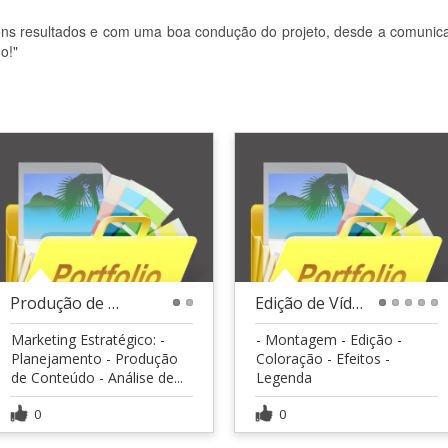
ons resultados e com uma boa condução do projeto, desde a comunic
o!"
Produção de Conteúdo
Edição de Vídeo
1
2
1
2
3
4
5
Marketing Estratégico: -
- Montagem - Edição -
Planejamento - Produção
Coloração - Efeitos -
de Conteúdo - Análise de...
Legenda
0
0