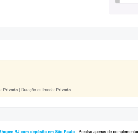
a:
Privado
| Duração estimada:
Privado
Shopee RJ com depósito em São Paulo
- Preciso apenas de complementação de uma implantação do Full Shopee RJ