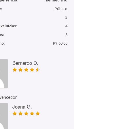
periência:
Intermediário
e:
Público
5
xcluídas:
4
s:
8
mo:
R$ 60,00
Bernardo D.
 vencedor
Joana G.