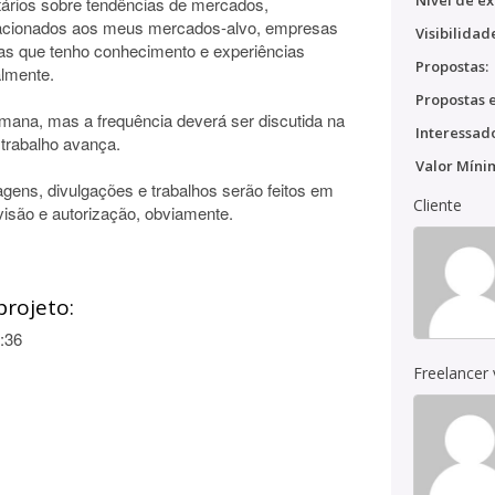
Nível de ex
tários sobre tendências de mercados,
elacionados aos meus mercados-alvo, empresas
Visibilidad
as que tenho conhecimento e experiências
Propostas:
almente.
Propostas e
emana, mas a frequência deverá ser discutida na
Interessado
 trabalho avança.
Valor Míni
gens, divulgações e trabalhos serão feitos em
Cliente
visão e autorização, obviamente.
projeto:
:36
Freelancer