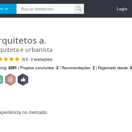
Login
rs
rquitetos a.
quiteta e urbanista
(5.0 - 2 avaliações)
king:
6291
| Projetos concluídos:
2
| Recomendações:
2
| Registrado desde:
0
xperiência no mercado.