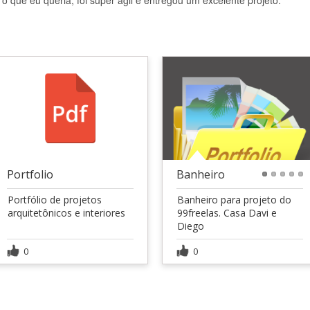
 o que eu queria, foi super ágil e entregou um excelente projeto."
Portfolio
Banheiro
1
2
3
4
5
Portfólio de projetos
Banheiro para projeto do
arquitetônicos e interiores
99freelas. Casa Davi e
Diego
0
0