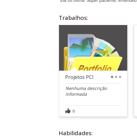
"Ela foi ótima! Super paciente, entendeu
Trabalhos:
Projetos PCI
1
2
3
Nenhuma descrição
informada
0
Habilidades: