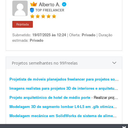
Alberto A.
TOP FREELANCER
Rejeitada
Submetido:
19/07/2025 às 12:24
| Oferta:
Privado
| Duração
estimada:
Privado
Projetos semelhantes no 99Freelas
Projetista de móveis planejados freelancer para projetos sob medida
Imagens realistas para projetos 3D de interiores e arquitetura
- Busc
Projeto arquitetônico de hotel de médio porte
- Realizar projeto arquitetônico para hotel de médio porte e entregar os desenhos técnicos realizados em softwares de modelagem CAD/BIM. Você deverá entregar: * Rel...
Modelagem 3D de segmento lombar L4-L5 em .glb otimizado para WebGL
Modelagem mecânica em SolidWorks de sistema de alimentação industrial