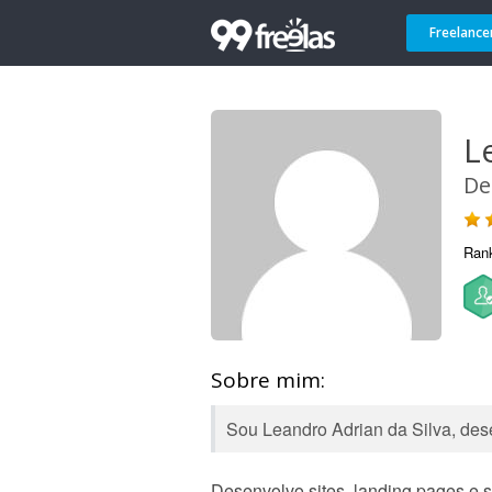
Freelance
L
De
Ran
Sobre mim:
Sou Leandro Adrian da Silva, des
Desenvolvo sites, landing pages e 