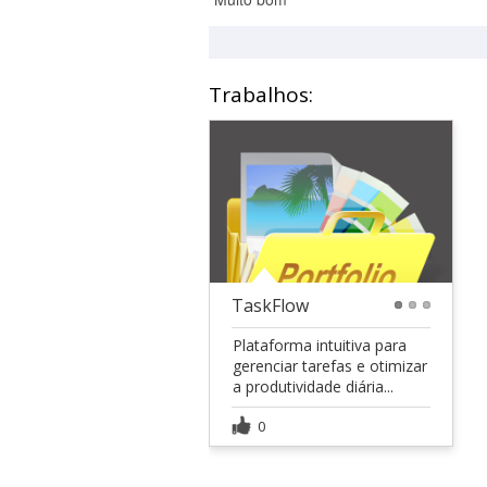
Trabalhos:
TaskFlow
1
2
3
Plataforma intuitiva para
gerenciar tarefas e otimizar
a produtividade diária...
0