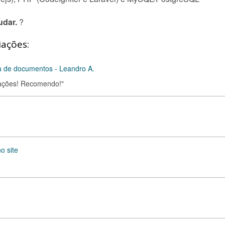
udar.
?
iações:
ra de documentos - Leandro A.
erações! Recomendo!"
o site