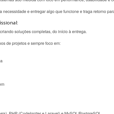
a necessidade e entregar algo que funcione e traga retorno par
ssional:
criando soluções completas, do início à entrega.
pos de projetos e sempre foco em:
ca
tem
ejs), PHP (CodeIgniter e Laravel) e MySQL/PostgreSQL