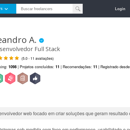
Login
rs
eandro A.
senvolvedor Full Stack
(5.0 - 11 avaliações)
king:
1098
| Projetos concluídos:
11
| Recomendações:
11
| Registrado desd
envolvedor web focado em criar soluções que geram resultado 
sistemas sob medida com foco em performance, usabilidade e c