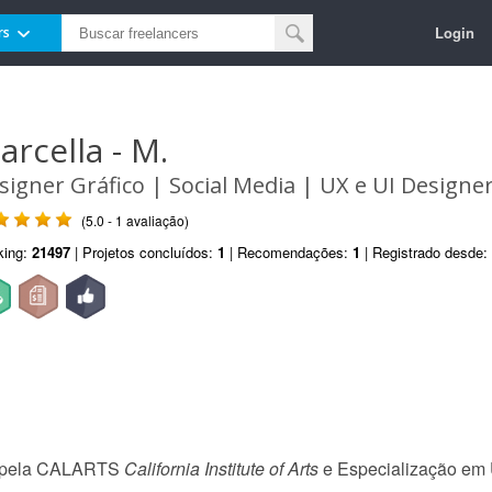
Login
rs
arcella - M.
signer Gráfico | Social Media | UX e UI Designe
(5.0 - 1 avaliação)
king:
21497
| Projetos concluídos:
1
| Recomendações:
1
| Registrado desde:
o pela CALARTS
California Institute of Arts
e Especialização em