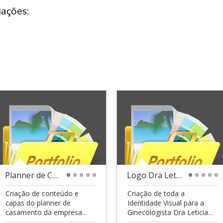
iações:
Planner de Casamento
Logo Dra Leticia Fialho
1
2
3
4
5
1
2
3
4
5
Criação de conteúdo e
Criação de toda a
capas do planner de
Identidade Visual para a
casamento da empresa...
Ginecologista Dra Leticia...