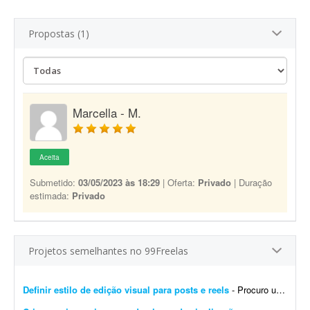
Propostas (1)
Marcella - M.
Aceita
Submetido:
03/05/2023 às 18:29
| Oferta:
Privado
| Duração
estimada:
Privado
Projetos semelhantes no 99Freelas
Definir estilo de edição visual para posts e reels
- Procuro um designer criativo para definir um estilo de edição para meus posts e Reels. Já tenho uma ideia das cores e da tipografia que quero utilizar e preciso de algué...