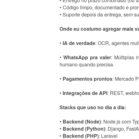
• Entrego no prazo combinado (ou a
• Código limpo, documentado e pron
• Suporte depois da entrega, sem s
Onde eu costumo agregar mais va
•
IA de verdade
: OCR, agentes mul
•
WhatsApp pra valer
: Múltiplas 
humano quando precisa.
•
Pagamentos prontos
: Mercado 
•
Integrações de API
: REST, webho
Stacks que uso no dia a dia:
•
Backend (Node)
: Node.js com Ty
•
Backend (Python)
: Django, Fast
•
Backend (PHP)
: Laravel