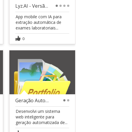
Lyz.AI - Versão app mobile
1
2
3
4
App mobile com IA para
extração automática de
exames laboratoriais...
0
Geração Automatizada de Parecer Jurídico
1
2
Desenvolvi um sistema
web inteligente para
geração automatizada de...