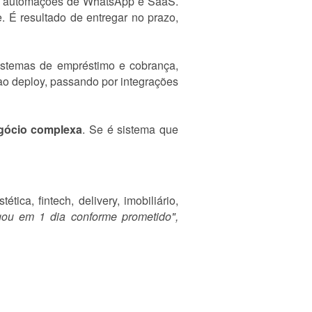
A, automações de WhatsApp e SaaS.
e. É resultado de entregar no prazo,
sistemas de empréstimo e cobrança,
o deploy, passando por integrações
egócio complexa
. Se é sistema que
ica, fintech, delivery, imobiliário,
gou em 1 dia conforme prometido",