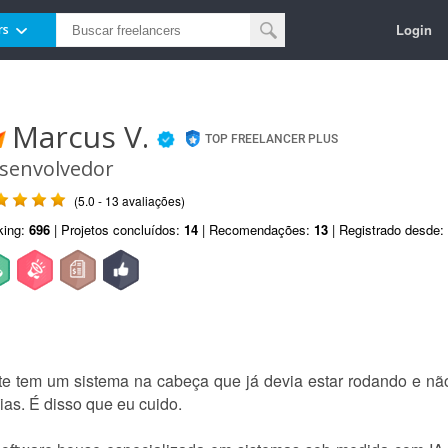
Login
rs
Marcus V.
TOP FREELANCER PLUS
senvolvedor
(5.0 - 13 avaliações)
king:
696
| Projetos concluídos:
14
| Recomendações:
13
| Registrado desde:
e tem um sistema na cabeça que já devia estar rodando e n
as. É disso que eu cuido.