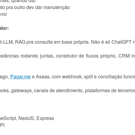
ntes, quando dá)
to pra outro dev dar manutenção
umir
lor:
ti-LLM, RAG pra consulta em base própria. Não é só ChatGPT n
instâncias rodando juntas, construtor de fluxos próprio, CRM
Pago,
Pagar.me
e Asaas, com webhook, split e conciliação func
oks, gateways, canais de atendimento, plataformas de terceiro
peScript, NestJS, Express
API