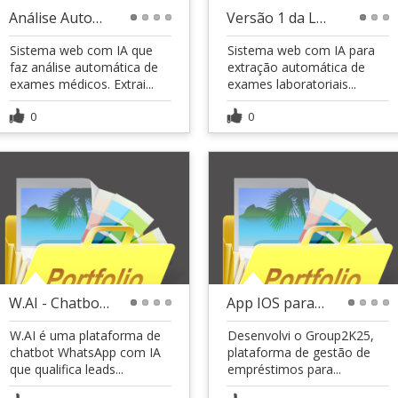
Análise Automática de Exames Médicos com IA
Versão 1 da Lyz.ai - Extração e Análise de Exames
1
2
3
4
1
2
3
Sistema web com IA que
Sistema web com IA para
faz análise automática de
extração automática de
exames médicos. Extrai...
exames laboratoriais...
0
0
W.AI - Chatbot WhatsApp com IA para Leads
App IOS para empresa de emprestimo bancário
1
2
3
4
1
2
3
4
W.AI é uma plataforma de
Desenvolvi o Group2K25,
chatbot WhatsApp com IA
plataforma de gestão de
que qualifica leads...
empréstimos para...