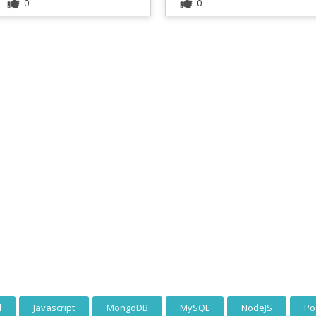
0
0
l
Javascript
MongoDB
MySQL
NodeJS
Po