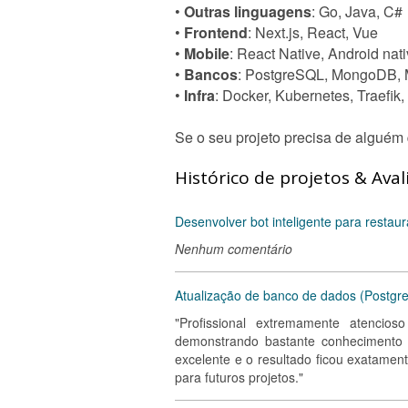
•
Outras linguagens
: Go, Java, C#
•
Frontend
: Next.js, React, Vue
•
Mobile
: React Native, Android nati
•
Bancos
: PostgreSQL, MongoDB,
•
Infra
: Docker, Kubernetes, Traefik
Se o seu projeto precisa de alguém 
Histórico de projetos & Aval
Desenvolver bot inteligente para restau
Nenhum comentário
Atualização de banco de dados (Postgr
"Profissional extremamente atencio
demonstrando bastante conhecimento t
excelente e o resultado ficou exatamen
para futuros projetos."