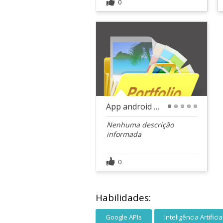
0
App android desenvolvido e publicado na play store
1
2
3
4
5
Nenhuma descrição
informada
0
Habilidades:
Google APIs
Inteligência Artificia