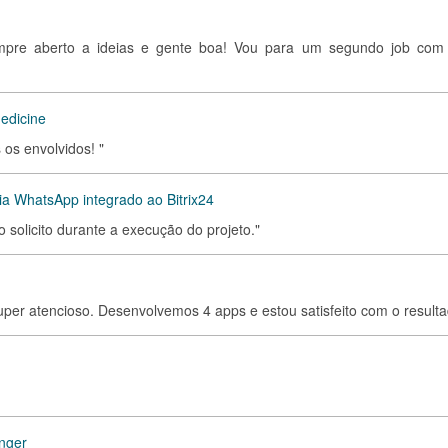
empre aberto a ideias e gente boa! Vou para um segundo job com 
medicine
os envolvidos! "
ia WhatsApp integrado ao Bitrix24
 solicito durante a execução do projeto."
uper atencioso. Desenvolvemos 4 apps e estou satisfeito com o result
inger