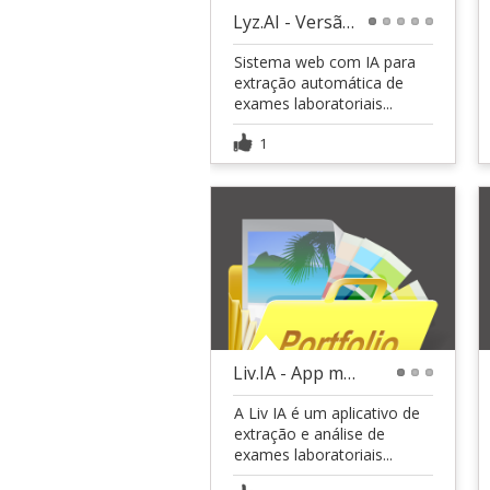
Lyz.AI - Versão 2 - Extração e Análise de Exames
1
2
3
4
5
Sistema web com IA para
extração automática de
exames laboratoriais...
1
Liv.IA - App mobile de analise de exames com ia
1
2
3
A Liv IA é um aplicativo de
extração e análise de
exames laboratoriais...