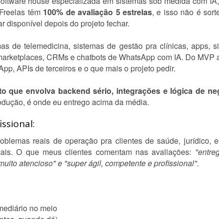
software house especializada em sistemas sob medida com I
9Freelas têm
100% de avaliação 5 estrelas
, e isso não é sort
ar disponível depois do projeto fechar.
as de telemedicina, sistemas de gestão pra clínicas, apps, 
marketplaces, CRMs e chatbots de WhatsApp com IA. Do MVP a
, APIs de terceiros e o que mais o projeto pedir.
to que envolva backend sério, integrações e lógica de n
odução, é onde eu entrego acima da média.
ssional:
emas reais de operação pra clientes de saúde, jurídico, estét
mais. O que meus clientes comentam nas avaliações:
"entre
uito atencioso" e "super ágil, competente e profissional".
mediário no meio