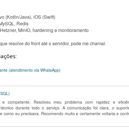
vo (Kotlin/Java), iOS (Swift)
 MySQL, Redis
, Hetzner, MinIO, hardening e monitoramento
que resolve do front até o servidor, pode me chamar.
iações:
rante (atendimento via WhatsApp)
eSQL)
so e competente. Resolveu meu problema com rapidez e eficiên
écnico durante todo o serviço. A comunicação foi clara, o suporte
te como eu precisava. Recomendo muito e certamente voltaria a contr