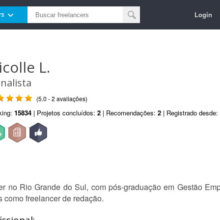
Login
rs
colle L.
rnalista
(5.0 - 2 avaliações)
king:
15834
| Projetos concluídos:
2
| Recomendações:
2
| Registrado desde:
tter no Rio Grande do Sul, com pós-graduação em Gestão Emp
os como freelancer de redação.