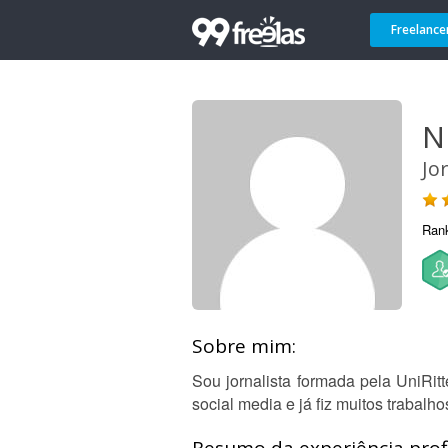
Freelance
Ni
Jo
Ran
Sobre mim:
Sou jornalista formada pela UniRi
social media e já fiz muitos trabalh