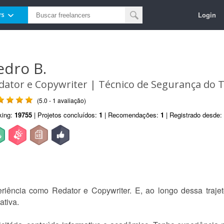
Login
rs
edro B.
dator e Copywriter | Técnico de Segurança do 
(5.0 - 1 avaliação)
king:
19755
| Projetos concluídos:
1
| Recomendações:
1
| Registrado desde:
iência como Redator e Copywriter. E, ao longo dessa trajetó
ativa.