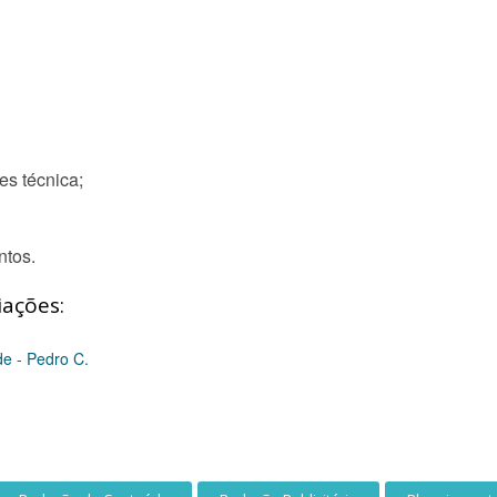
s técnica;
ntos.
iações:
de - Pedro C.