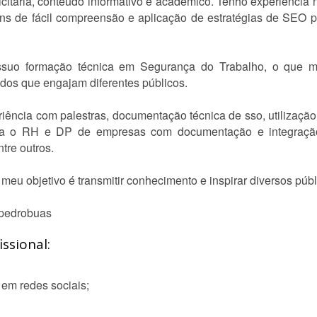
licitária, conteúdo informativo e acadêmico. Tenho experiência
gens de fácil compreensão e aplicação de estratégias de SEO 
ssuo formação técnica em Segurança do Trabalho, o que 
eúdos que engajam diferentes públicos.
ência com palestras, documentação técnica de sso, utilizaç
para o RH e DP de empresas com documentação e integração
re outros.
eu objetivo é transmitir conhecimento e inspirar diversos públ
@ pedrobuas
ssional:
 em redes sociais;