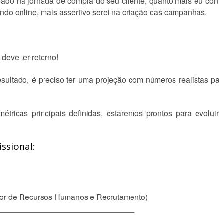
ado na jornada de compra do seu cliente, quanto mais eu conh
do online, mais assertivo serei na criação das campanhas.
deve ter retorno!
esultado, é preciso ter uma projeção com números realistas 
ricas principais definidas, estaremos prontos para evoluir
ssional:
Setor de Recursos Humanos e Recrutamento)
_______________________________