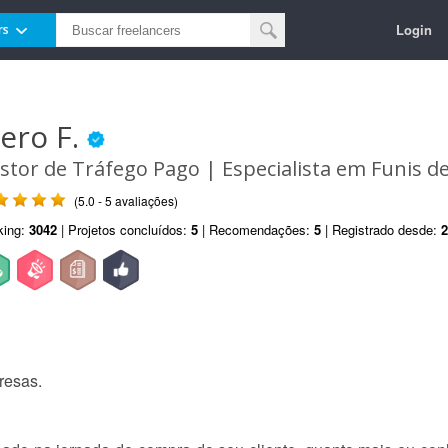
Login
rs
iero F.
stor de Tráfego Pago | Especialista em Funis d
(5.0 - 5 avaliações)
king:
3042
| Projetos concluídos:
5
| Recomendações:
5
| Registrado desde:
2
resas.