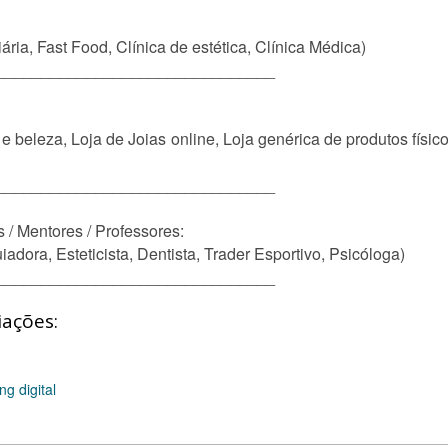
ária, Fast Food, Clínica de estética, Clínica Médica)
_______________________________
beleza, Loja de Joias online, Loja genérica de produtos físico
_______________________________
s / Mentores / Professores:
dora, Esteticista, Dentista, Trader Esportivo, Psicóloga)
_______________________________
iações:
g digital