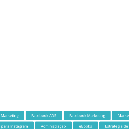
e Marketing
Facebook ADS
Facebook Marketing
Market
 para Instagram
Administração
eBooks
Estratégia de