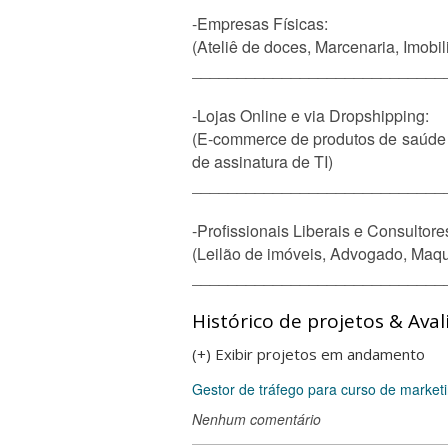
-Empresas Físicas:
(Ateliê de doces, Marcenaria, Imobili
____________________________
-Lojas Online e via Dropshipping:
(E-commerce de produtos de saúde e 
de assinatura de TI)
____________________________
-Profissionais Liberais e Consultore
(Leilão de imóveis, Advogado, Maquia
____________________________
Histórico de projetos & Aval
(+) Exibir projetos em andamento
Gestor de tráfego para curso de marketin
Nenhum comentário