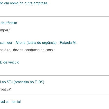
rado em nome de outra empresa
de trânsito
ímpar."
sumidor - Airbnb (tutela de urgência) - Rafaela M.
pela rapidez na condução do caso."
D de veículo
al ao STJ (processo no TJRS)
roativa"
vel comercial