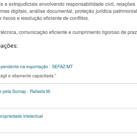
 e extrajudiciais envolvendo responsabilidade civil, relações 
rmas digitais, análise documental, proteção jurídica patrimoni
iscos e resolução eficiente de conflitos.
écnica, comunicação eficiente e cumprimento rigoroso de praz
iações:
ão pendente na exportação - SEFAZ/MT
 ágil e altamente capacitada."
e pela Sumap - Rafaela M.
ropriedade intelectual