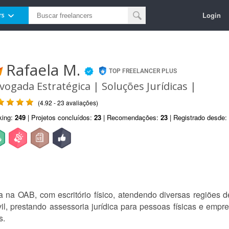
Login
rs
Rafaela M.
TOP FREELANCER PLUS
vogada Estratégica | Soluções Jurídicas |
(4.92 - 23 avaliações)
king:
249
| Projetos concluídos:
23
| Recomendações:
23
| Registrado desde:
 na OAB, com escritório físico, atendendo diversas regiões 
ivil, prestando assessoria jurídica para pessoas físicas e emp
s.