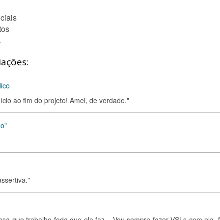
ciais
tos
.
iações:
dico
nício ao fim do projeto! Amei, de verdade."
no"
assertiva."
ssa que trabalho foda que ela faz... Vou sempre fazer VSLs com ela, f