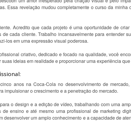
 descobri um amor inesperado pela criação visual e pelo impa
as. Essa revelação mudou completamente o curso da minha ca
ente. Acredito que cada projeto é uma oportunidade de criar 
s de cada cliente. Trabalho incansavelmente para entender su
duzi-los em uma expressão visual poderosa.
fissional criativo, dedicado e focado na qualidade, você enco
 suas ideias em realidade e proporcionar uma experiência que o 
ssional:
 cinco anos na Coca-Cola no desenvolvimento de mercado, 
ra impulsionar o crescimento e a penetração do mercado.
ara o design e a edição de vídeo, trabalhando com uma ampla
es de ensino e até mesmo uma profissional de marketing dig
am desenvolver um amplo conhecimento e a capacidade de aten