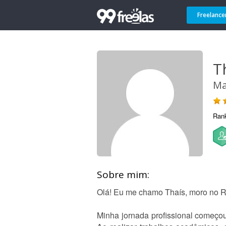
Freelance
T
Ma
Ran
Sobre mim:
Olá! Eu me chamo Thaís, moro no R
Minha jornada profissional começo