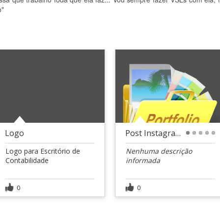
o"
Logo
Post Instagram
1
2
3
4
5
Logo para Escritório de
Nenhuma descrição
Contabilidade
informada
0
0