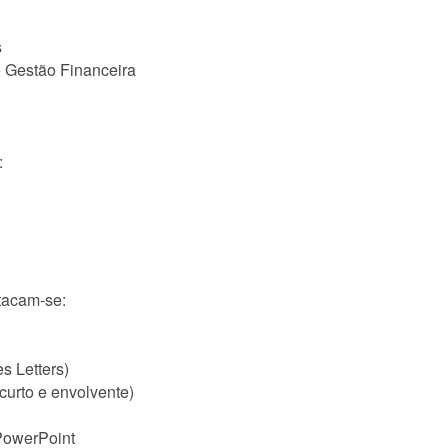
s
e Gestão Financeira
:
stacam-se:
s Letters)
curto e envolvente)
PowerPoint