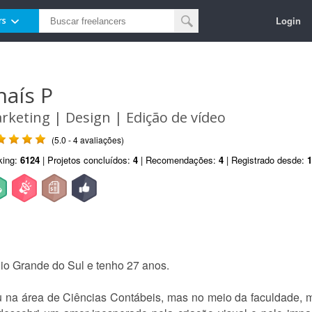
Login
rs
haís P
rketing | Design | Edição de vídeo
(5.0 - 4 avaliações)
king:
6124
| Projetos concluídos:
4
| Recomendações:
4
| Registrado desde:
1
io Grande do Sul e tenho 27 anos.
u na área de Ciências Contábeis, mas no meio da faculdade, m