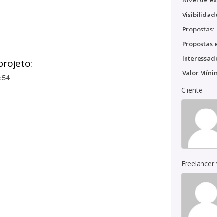
Nível de ex
Visibilidad
Propostas:
Propostas e
Interessado
projeto:
Valor Míni
:54
Cliente
Freelancer