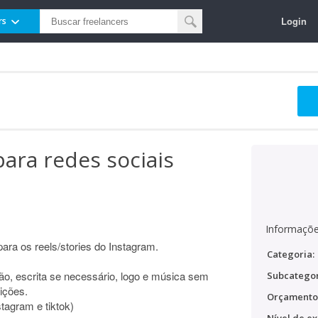
Login
rs
para redes sociais
Informaçõe
ara os reels/stories do Instagram.
Categoria:
ção, escrita se necessário, logo e música sem
Subcategor
dições.
Orçamento
stagram e tiktok)