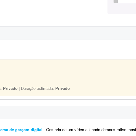
a:
Privado
| Duração estimada:
Privado
tema de garçom digital
- Gostaria de um vídeo animado demonstrativo mostrando o funcionamento do meu sis