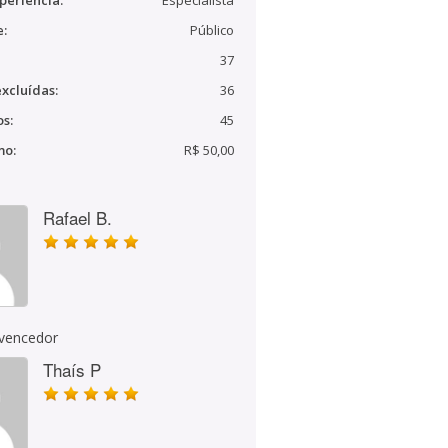
periência:
Especialista
e:
Público
37
xcluídas:
36
s:
45
mo:
R$ 50,00
Rafael B.
 vencedor
Thaís P