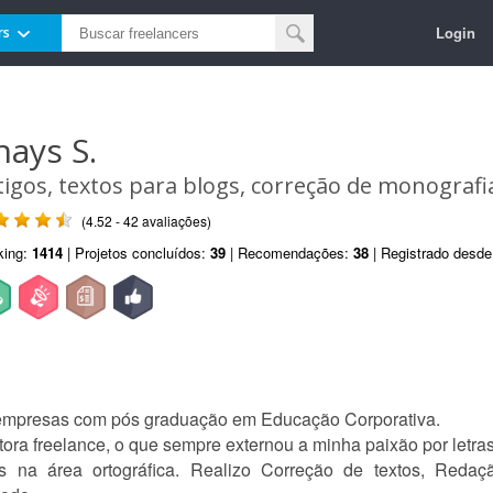
Login
rs
hays S.
tigos, textos para blogs, correção de monografi
(4.52 - 42 avaliações)
king:
1414
| Projetos concluídos:
39
| Recomendações:
38
| Registrado desd
empresas com pós graduação em Educação Corporativa.
ora freelance, o que sempre externou a minha paixão por letras
 na área ortográfica. Realizo Correção de textos, Redaç