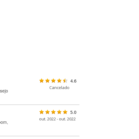
4.6
Cancelado
sejo
5.0
out. 2022 - out. 2022
bom,