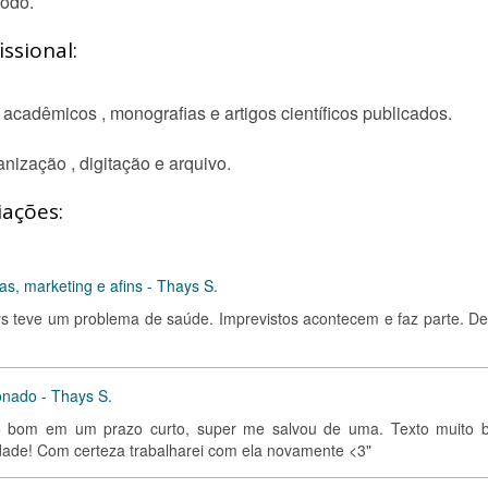
odo.
ssional:
acadêmicos , monografias e artigos científicos publicados.
nização , digitação e arquivo.
iações:
s, marketing e afins - Thays S.
ys teve um problema de saúde. Imprevistos acontecem e faz parte. De
onado - Thays S.
o bom em um prazo curto, super me salvou de uma. Texto muito 
dade! Com certeza trabalharei com ela novamente <3"