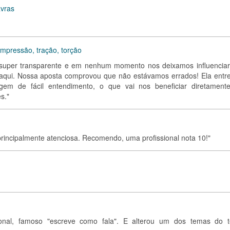
avras
ompressão, tração, torção
super transparente e em nenhum momento nos deixamos influenciar
 aqui. Nossa aposta comprovou que não estávamos errados! Ela entr
gem de fácil entendimento, o que vai nos beneficiar diretament
s."
principalmente atenciosa. Recomendo, uma profissional nota 10!"
ional, famoso "escreve como fala". E alterou um dos temas do t