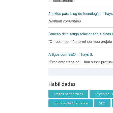
unilateralmente."
5 textos para blog de tecnologia - Thays
Nenhum comentário
Criação de 1 artigo relacionado a dicas
"O freelancer não terminou meu projeto 
Artigos com SEO - Thays S.
"Excelente trabalho!! Uma super profiss
Habilidades:
Artigos Acadêmicos
Edição de T
Domínio De Gramática
SEO