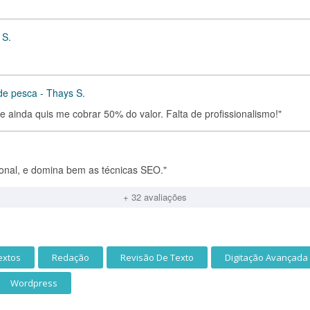
 S.
 de pesca - Thays S.
e ainda quis me cobrar 50% do valor. Falta de profissionalismo!"
ional, e domina bem as técnicas SEO."
+ 32 avaliações
extos
Redação
Revisão De Texto
Digitação Avançada
Wordpress