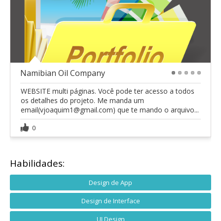
Namibian Oil Company
1
2
3
4
5
WEBSITE multi páginas. Você pode ter acesso a todos
os detalhes do projeto. Me manda um
email(vjoaquim1@gmail.com) que te mando o arquivo...
0
Habilidades:
Design de App
Design de Interface
UI Design