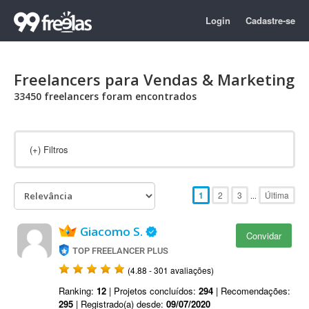
Login
Cadastre-se
Freelancers para Vendas & Marketing
33450 freelancers foram encontrados
(+)
Filtros
1
2
3
Última
...
Giacomo S.
Convidar
TOP FREELANCER PLUS
(4.88 - 301 avaliações)
Ranking:
12
| Projetos concluídos:
294
| Recomendações:
295
| Registrado(a) desde:
09/07/2020