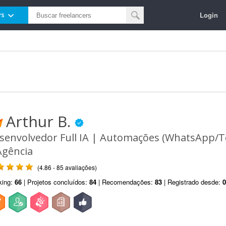
Login
rs
Arthur B.
senvolvedor Full IA | Automações (WhatsApp/T
Agência
(4.86 - 85 avaliações)
king:
66
| Projetos concluídos:
84
| Recomendações:
83
| Registrado desde:
0