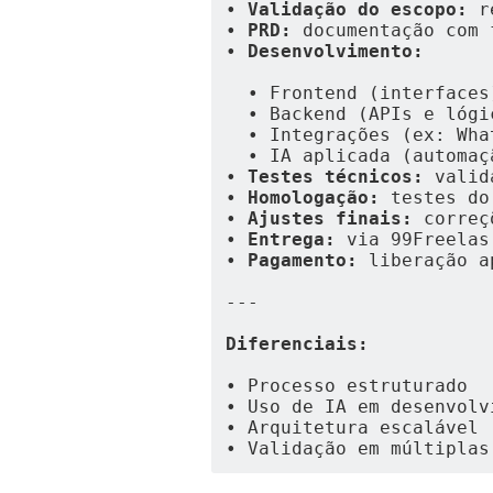
• 
Validação do escopo:
 r
• 
PRD:
 documentação com 
• 
Desenvolvimento:
  • Frontend (interfaces
  • Backend (APIs e lógi
  • Integrações (ex: Wh
  • IA aplicada (automa
• 
Testes técnicos:
 valid
• 
Homologação:
 testes do
• 
Ajustes finais:
 correç
• 
Entrega:
 via 99Freelas
• 
Pagamento:
 liberação a
---
Diferenciais:
• Processo estruturado
• Uso de IA em desenvolv
• Arquitetura escalável
• Validação em múltiplas