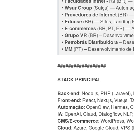
•
Faculdades Infnet - RJ
(BR) — S
•
Wsur Group
(Suíça) — Automaç
•
Provedores de Internet
(BR) — 
•
Educse
(BR) — Sites, Landing 
•
E-commerces
(BR, PT, ES) — 
•
Grupo VR
(BR) – Desenvolvime
•
Petrobrás Distribuidora
– Desen
•
MM
(PT) – Desenvolvimento de P
##################
STACK PRINCIPAL
Back-end
: Node.js, PHP (Laravel)
Front-end
: React, Next.js, Vue.js, T
Automação
: OpenClaw, Hermes, 
IA
: OpenAI, Claud, Dialogflow, NLP,
CMS/E-commerce
: WordPress, W
Cloud
: Azure, Google Cloud, VPS (