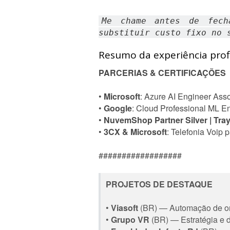
Me chame antes de fech
substituir custo fixo no 
Resumo da experiência profi
PARCERIAS & CERTIFICAÇÕES
•
Microsoft
: Azure AI Engineer Asso
•
Google
: Cloud Professional ML E
•
NuvemShop Partner Silver | Tra
•
3CX & Microsoft
: Telefonia Voip
##################
PROJETOS DE DESTAQUE
•
Viasoft
(BR) — Automação de onb
•
Grupo VR
(BR) — Estratégia e d