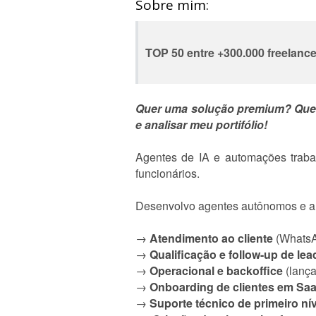
Sobre mim:
TOP 50 entre +300.000 freelanc
Quer uma solução premium? Quer u
e analisar meu portifólio!
Agentes de IA e automações trab
funcionários.
Desenvolvo agentes autônomos e au
→
Atendimento ao cliente
(WhatsAp
→
Qualificação e follow-up de l
→
Operacional e backoffice
(lança
→
Onboarding de clientes em Sa
→
Suporte técnico de primeiro nív