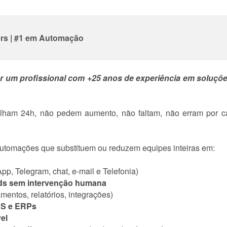
ers | #1 em Automação
m profissional com +25 anos de experiência em soluções d
alham 24h, não pedem aumento, não faltam, não erram por 
tomações que substituem ou reduzem equipes inteiras em:
p, Telegram, chat, e-mail e Telefonia)
eads sem intervenção humana
mentos, relatórios, integrações)
aS e ERPs
el