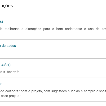
iações:
#4
ndo melhorias e alterações para o bom andamento e uso do pro
o de dados
133/21)
is. Acertei!"
#3
ndo colaborar com o projeto, com sugestões e ideias e sempre dispos
 esse projeto."