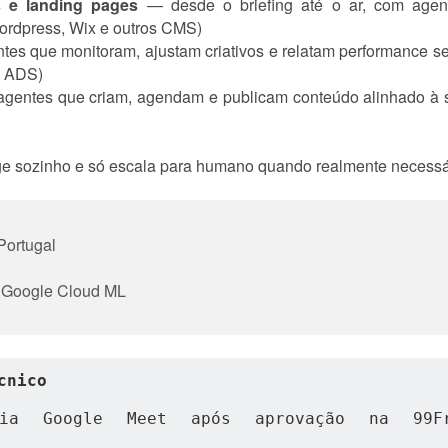
s e landing pages
— desde o briefing até o ar, com agen
ordpress, Wix e outros CMS)
es que monitoram, ajustam criativos e relatam performance se
k ADS)
gentes que criam, agendam e publicam conteúdo alinhado à s
ge sozinho e só escala para humano quando realmente necessá
 Portugal
 e Google Cloud ML
cnico
ia Google Meet após aprovação na 99Fre