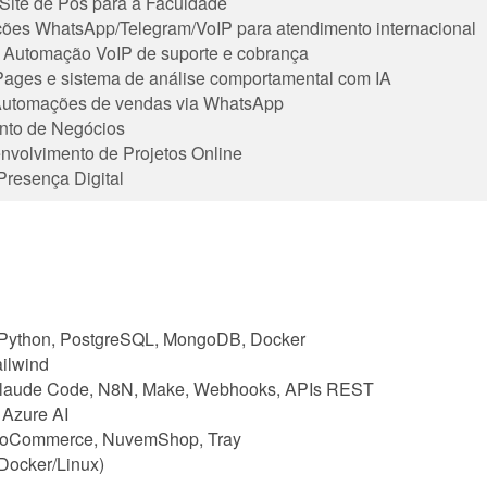
ite de Pós para a Faculdade
ões WhatsApp/Telegram/VoIP para atendimento internacional
Automação VoIP de suporte e cobrança
Pages e sistema de análise comportamental com IA
Automações de vendas via WhatsApp
nto de Negócios
volvimento de Projetos Online
resença Digital
, Python, PostgreSQL, MongoDB, Docker
ailwind
Claude Code, N8N, Make, Webhooks, APIs REST
 Azure AI
ooCommerce, NuvemShop, Tray
Docker/Linux)