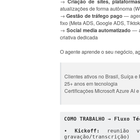
→
Criação de sites, plataforma
atualizações de forma autônoma (W
→
Gestão de tráfego pago
— agent
fixo {Meta ADS, Google ADS, Tikto
→
Social media automatizado
— a
criativa dedicada
O agente aprende o seu negócio, a
Clientes ativos no Brasil, Suíça e
25+ anos em tecnologia
Certificações Microsoft Azure AI
COMO TRABALHO → Fluxo Té
• 
Kickoff:
 reunião v
gravação/transcrição)