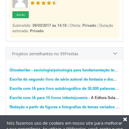
Aceita
Submetido:
09/03/2017 às 14:18
| Oferta:
Privado
| Duração
estimada:
Privado
Projetos semelhantes no 99Freelas
Ghostwriter - sociologia/psicologia para fundamentação teórica
- I
Escrita do segundo livro de série autoral de fantasia e drama
- Esto
Escrita com IA para livro autobiográfico de 30.000 palavras
- A Edit
Escrita com IA para 10 livros infantojuvenis
- A Editora Solano busca um profissional especializado em Inteligência Artificial e escrita criativa para desenvolver 10 livros completos, com aproximadamente 10 mil palavras cada, utilizando f...
Redação a partir de figuras e fotografias de temas variados
- Preciso de redação a partir de figuras, desenhos e fotografias sobre os mais variados assuntos, incluindo temas bíblicos. O freelancer deve transformar cada imagem em um texto ...
Nós fazemos uso de cookies em nosso site para melhorar
a sua experiência. Ao utilizar a 99Freelas, você aceita o uso