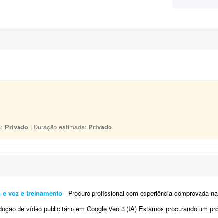
a:
Privado
| Duração estimada:
Privado
m e voz e treinamento
- Procuro profissional com experiência comprovada na criação de avatares ou clones digitais realistas
ão de vídeo publicitário em Google Veo 3 (IA) Estamos procurando um profissional com experiência co