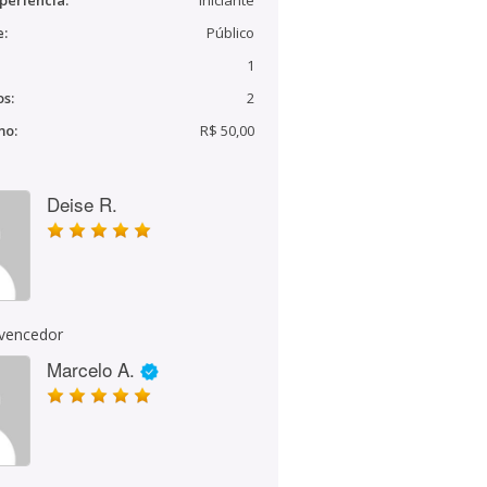
periência:
Iniciante
e:
Público
1
s:
2
mo:
R$ 50,00
Deise R.
 vencedor
Marcelo A.