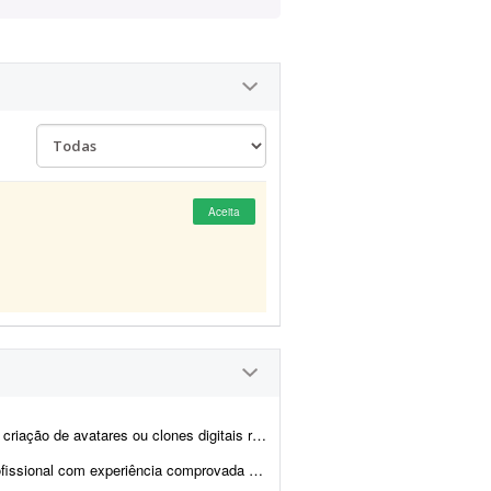
Aceita
 utilizando inteligência artificial. O projeto consiste em criar um clo...
mprovada em Google Veo 3 para desenvolver um v&i...