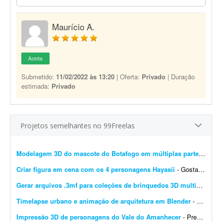
Maurício A.
Aceita
Submetido:
11/02/2022 às 13:20
| Oferta:
Privado
| Duração
estimada:
Privado
Projetos semelhantes no 99Freelas
Modelagem 3D do mascote do Botafogo em múltiplas partes
- Prec
Criar figura em cena com os 4 personagens Hayasii
- Gostaria de uma figura que, na verdade, seja uma cena com os quatro personagens da banda Hayasii, de DanDaDan. A cena de referência está em anexo. Minha ideia é que os personage...
Gerar arquivos .3mf para coleções de brinquedos 3D multicoloridos
Timelapse urbano e animação de arquitetura em Blender
- Procuro modelador e animador 3D especialista em Blender para criar animações urbanas e timelapses de cidades em estilo documentário. Deve incluir animação de elem...
Impressão 3D de personagens do Vale do Amanhecer
- Preciso de um projeto para impressão 3D de dois personagens do Vale do Amanhecer: - Príncipe Ariane - Ministro Yuricy