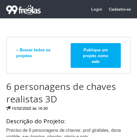
Login
Cadastre-se
« Buscar todos os
Publique um
projetos
projeto como
este
6 personagens de chaves
realistas 3D
10/02/2022 às 16:30
Descrição do Projeto:
Preciso de 6 personagens de chaves: prof girafales, dona
clotilde, seu barriga, nhonho, gloria e paty.