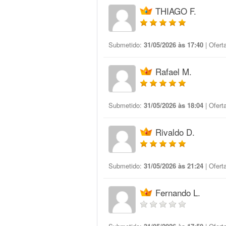
THIAGO F.
Submetido:
31/05/2026 às 17:40
| Ofert
Rafael M.
Submetido:
31/05/2026 às 18:04
| Ofert
Rivaldo D.
Submetido:
31/05/2026 às 21:24
| Ofert
Fernando L.