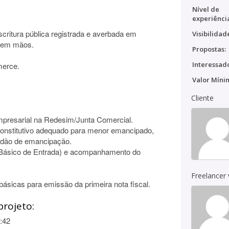
Nível de
experiênci
scritura pública registrada e averbada em
Visibilidad
s em mãos.
Propostas:
Interessado
merce.
Valor Míni
Cliente
mpresarial na Redesim/Junta Comercial.
 Constitutivo adequado para menor emancipado,
tidão de emancipação.
Básico de Entrada) e acompanhamento do
Freelancer
básicas para emissão da primeira nota fiscal.
projeto:
:42