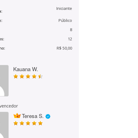
Iniciante
a:
e:
Público
8
s:
12
mo:
R$ 50,00
Kauana W.
 vencedor
Teresa S.