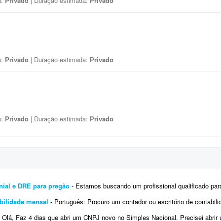
a:
Privado
| Duração estimada:
Privado
a:
Privado
| Duração estimada:
Privado
a:
Privado
| Duração estimada:
Privado
nial e DRE para pregão
- Estamos buscando um profissional qualificado para a emissão e registro emergencial do balanço
abilidade mensal
- Português: Procuro um contador ou escritório de contabilidade para uma Ltda em constituição no
Olá, Faz 4 dias que abri um CNPJ novo no Simples Nacional. Precisei abrir uma conta no TikTok e o CPF aparece com meu nome 