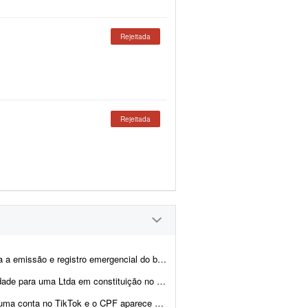
Rejeitada
Rejeitada
 patrimonial e da Demonstração do Resultado do Exercício (DRE) refere...
 Rio de Janeiro, com sócio estrangeiro não residente (belga)....
de casada; por isso houve divergência no nome registrado na ...