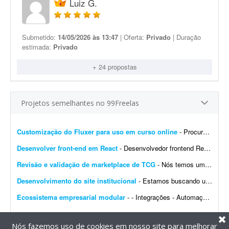
Luiz G.
Submetido:
14/05/2026 às 13:47
| Oferta:
Privado
| Duração
estimada:
Privado
+ 24 propostas
Projetos semelhantes no 99Freelas
Customização do Fluxer para uso em curso online
- Procuro desenvolvedor para fazer algumas customizações na API do Fluxer (fluxer.app) para uso em um curso online. A ideia é manter praticamente toda a estrutura atual da plata...
Desenvolver front-end em React
- Desenvolvedor frontend React com Tailwind CSS. Experiência na integração de APIs REST e autenticação por token (AWS Cognito é diferencial). O design j&aacut...
Revisão e validação de marketplace de TCG
- Nós temos um site de marketplace de TCG (trading card game) chamado Capital Collectibles e gostaria de um programador front-end e back-end para nos ajudar a revisar a estrutura e validar a p...
Desenvolvimento do site institucional
- Estamos buscando um web designer/desenvolvedor para criar o novo site institucional da BonaFruta Sorvetes. Nossa principal referência de experiência, qualidade visual, navegaç&a...
Ecossistema empresarial modular
- - Integrações - Automações - Configuração de servidor - Criação de ferramentas Exemplo de trabalho: Configuração de VPS, scrap...
Nós fazemos uso de cookies em nosso site para melhorar