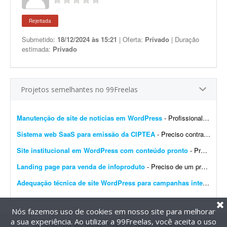
Rejeitada
Submetido:
18/12/2024 às 15:21
| Oferta:
Privado
| Duração
estimada:
Privado
Projetos semelhantes no 99Freelas
Manutenção de site de notícias em WordPress
- Profissional para realizar manutenção, configuração de automações, melhoria visual e atualização de site de notícias em WordPress. At...
Sistema web SaaS para emissão da CIPTEA
- Preciso contratar um desenvolvedor ou equipe para criar um sistema web (SaaS multi-tenant) voltado para a emissão digital da CIPTEA (Carteira de Identificação da Pessoa com Tra...
Site institucional em WordPress com conteúdo pronto
- Preciso de um desenvolvedor WordPress para criar um site institucional simples, de aproximadamente 5 páginas (Home). - O projeto é cultural (Cuidadores da Memória - Encontro R...
Landing page para venda de infoproduto
- Preciso de um profissional que crie uma landing page com foco em conversão para um infoproduto. A página deve ter conteúdo e layout focados em vendas, com elementos que incent...
Adequação técnica de site WordPress para campanhas internacionais
Nós fazemos uso de cookies em nosso site para melhorar
a sua experiência. Ao utilizar a 99Freelas, você aceita o uso
@2014-2026 99Freelas. Todos os direitos reservados.