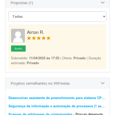
Propostas (1)
Airton R.
Aceita
Submetido:
11/04/2023 às 17:53
| Oferta:
Privado
| Duração
estimada:
Privado
Projetos semelhantes no 99Freelas
Desenvolver assistente de preenchimento para sistema CPROEIS
-
Segurança da informação e automação de processos (1 semana)
- 
Scanner de arbitragem de criptomoedas
- Procuro desenvolvedor full stack para criar uma plataforma profissional e scanner de arbitragem de criptomoedas, semelhante às principais soluções internacionais do mercado, po...