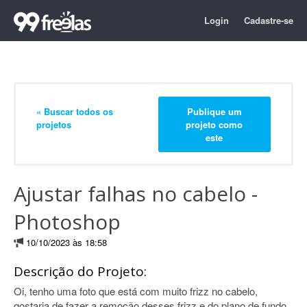
Login
Cadastre-se
« Buscar todos os
Publique um
projetos
projeto como
este
Ajustar falhas no cabelo -
Photoshop
10/10/2023 às 18:58
Descrição do Projeto:
Oi, tenho uma foto que está com muito frizz no cabelo,
gostaria de fazer a remoção desses frizz e do plano de fundo