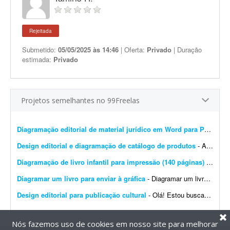
Rejeitada
Submetido:
05/05/2025 às 14:46
| Oferta:
Privado
| Duração
estimada:
Privado
Projetos semelhantes no 99Freelas
Diagramação editorial de material jurídico em Word para PDF premium
Design editorial e diagramação de catálogo de produtos
- A DistribuiBem, distribuidora de alimentos e produtos premium, está procurando um profissional de design editorial e diagramação para revisar, modernizar e manter nosso cat&aac...
Diagramação de livro infantil para impressão (140 páginas)
- Procuro um diagramador com experiência em livros infantis para diagramar um livro de aproximadamente 140 páginas. O conteúdo e as imagens já estão prontos. Precis...
Diagramar um livro para enviar à gráfica
- Diagramar um livro para enviar à gráfica. 95% do livro é texto. Formato 170x240 mm. (ao alto), compostos por: - 380 páginas impressas a 1/1 cor (preto) em ior 90 grs. -...
Design editorial para publicação cultural
- Olá! Estou buscando um designer editorial ou diagramador para uma publicação cultural do Projeto Maracá, desenvolvido em Guaíra (SP). É importante que o p...
Nós fazemos uso de cookies em nosso site para melhorar