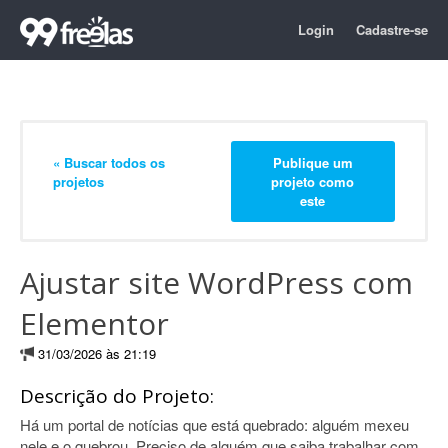
Login
Cadastre-se
« Buscar todos os
Publique um
projetos
projeto como
este
Ajustar site WordPress com
Elementor
31/03/2026 às 21:19
Descrição do Projeto:
Há um portal de notícias que está quebrado: alguém mexeu
nele e o quebrou. Preciso de alguém que saiba trabalhar com