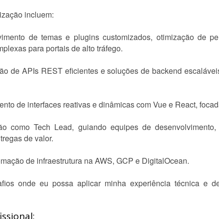
lização incluem:
imento de temas e plugins customizados, otimização de pe
plexas para portais de alto tráfego.
ção de APIs REST eficientes e soluções de backend escaláveis
nto de interfaces reativas e dinâmicas com Vue e React, focad
ão como Tech Lead, guiando equipes de desenvolvimento, d
tregas de valor.
tomação de infraestrutura na AWS, GCP e DigitalOcean.
ios onde eu possa aplicar minha experiência técnica e de 
ssional: