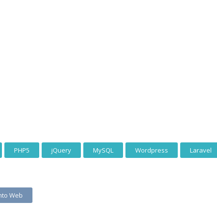
PHP5
jQuery
MySQL
Wordpress
Laravel
nto Web