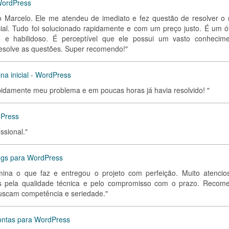
 WordPress
o Marcelo. Ele me atendeu de imediato e fez questão de resolver o
al. Tudo foi solucionado rapidamente e com um preço justo. É um ó
so e habilidoso. É perceptível que ele possui um vasto conhecime
resolve as questões. Super recomendo!"
a inicial - WordPress
 rapidamente meu problema e em poucas horas já havia resolvido! "
dPress
ssional."
ngs para WordPress
omina o que faz e entregou o projeto com perfeição. Muito atencio
as pela qualidade técnica e pelo compromisso com o prazo. Recom
buscam competência e seriedade."
contas para WordPress