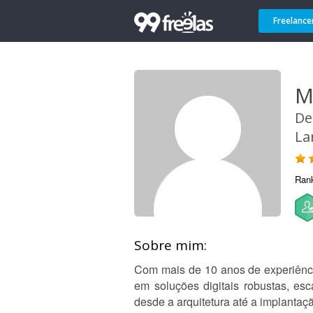
Freelance
M
De
La
Ran
Sobre mim:
Com mais de 10 anos de experiênci
em soluções digitais robustas, esc
desde a arquitetura até a implantaç