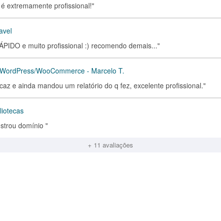
 é extremamente profissional!"
avel
O e muito profissional :) recomendo demais..."
ra WordPress/WooCommerce - Marcelo T.
icaz e ainda mandou um relatório do q fez, excelente profissional."
liotecas
nstrou domínio "
+ 11 avaliações