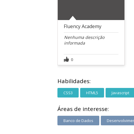
Fluency Academy
Nenhuma descrição
informada
0
Habilidades:
CSS3
HTML5
Javascript
Áreas de interesse:
Banco de Dados
Desenvolvime